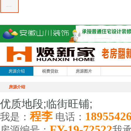
房源介绍
税费贷款
房源图片
房源介绍
优质地段;临街旺铺;
程李
1895542
我是：
电话：
FY-19-72522
房源编号：
我