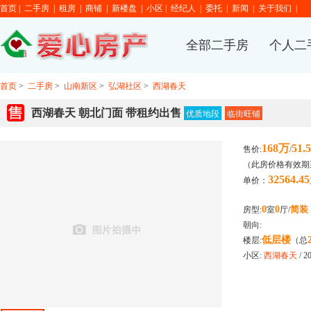
首页
|
二手房
|
租房
|
商铺
|
新楼盘
|
小区
|
经纪人
|
委托
|
新闻
|
关于我们
|
全部二手房
个人二
首页
>
二手房
>
山南新区
>
弘湖社区
>
西湖春天
西湖春天 朝北门面 带租约出售
优质地段
临街旺铺
168万
51.
售价:
/
（此房价格有效期至
32564.4
单价：
0
0
简装
房型:
室
厅/
朝向:
低层楼
楼层:
（总
小区:
西湖春天
/ 