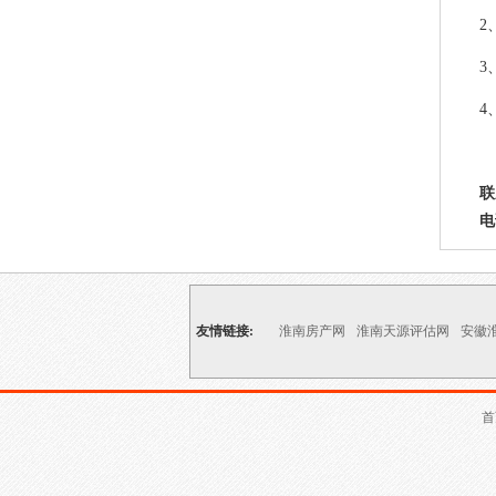
2
3
4
联
电
友情链接:
淮南房产网
淮南天源评估网
安徽
首