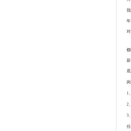
我
年
对
任
薪
底
岗
1
2
3
任