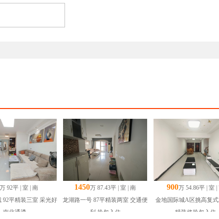
1450
900
万 92平 | 室 | 南
万 87.43平 | 室 | 南
万 54.86平 | 室 |
 92平精装三室 采光好
龙湖路一号 87平精装两室 交通便
金地国际城A区挑高复式
南北通透
利 拎包入住
精装修拎包入住