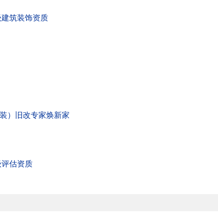
级建筑装饰资质
/半装）旧改专家焕新家
级评估资质