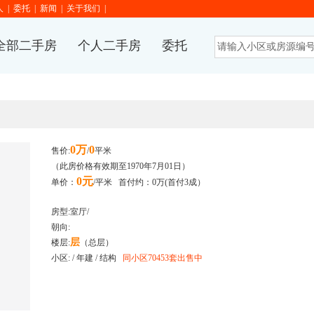
人
|
委托
|
新闻
|
关于我们
|
全部二手房
个人二手房
委托
0万
0
售价:
/
平米
（此房价格有效期至1970年7月01日）
0元
单价：
/平米 首付约：0万(首付3成）
房型:
室
厅/
朝向:
层
楼层:
（总
层）
小区:
/ 年建 / 结构
同小区70453套出售中