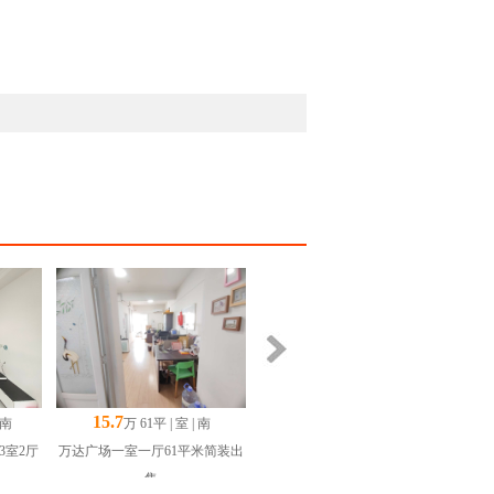
15.7
 南
万 61平 | 室 | 南
3室2厅
万达广场一室一厅61平米简装出
售