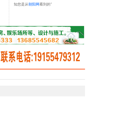
知您是从
朝阳网
看到的"