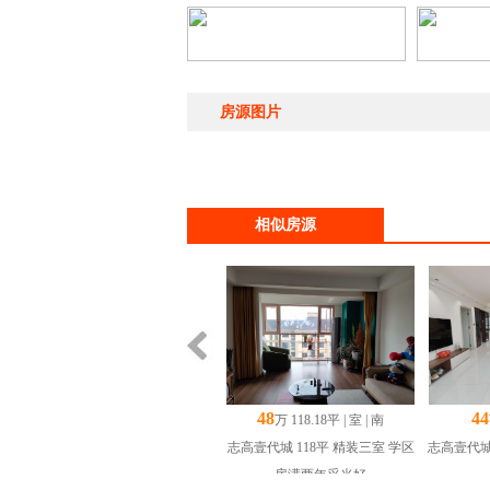
房源图片
相似房源
48
44
万 118.18平 | 室 | 南
志高壹代城 118平 精装三室 学区
志高壹代城
房满两年采光好