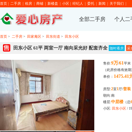
首页
|
二手房
|
租房
|
商铺
|
新楼盘
|
小区
|
经纪人
|
委托
|
新闻
|
关于我们
|
全部二手房
个人二
首页
>
二手房
>
田家庵区
>
田东街道
>
田东小区
田东小区 61平 两室一厅 南向采光好 配套齐全
随时看房
采
9万
61
售价:
/
平米
（此房价格有效期至
1475.41
单价：
2
1
普装
房型:
室
厅/
朝向:南
中层楼
楼层:
（总
小区:
田东小区
/ 