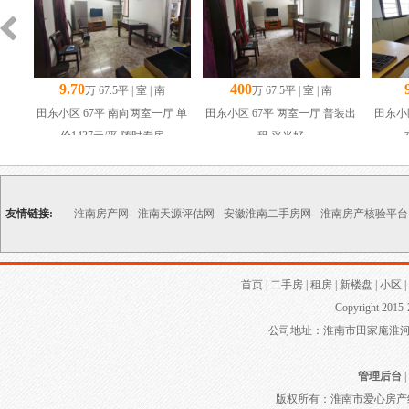
9.70
400
万 67.5平 | 室 | 南
万 67.5平 | 室 | 南
田东小区 67平 南向两室一厅 单
田东小区 67平 两室一厅 普装出
田东小
价1437元/平 随时看房
租 采光好
友情链接:
淮南房产网
淮南天源评估网
安徽淮南二手房网
淮南房产核验平台
首页
|
二手房
|
租房
|
新楼盘
|
小区
|
Copyright 2015-
公司地址：淮南市田家庵淮河大道
管理后台
|
版权所有：淮南市爱心房产