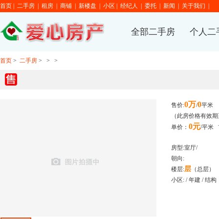
首页
|
二手房
|
租房
|
商铺
|
新楼盘
|
小区
|
经纪人
|
委托
|
新闻
|
关于我们
|
全部二手房
个人二
首页
>
二手房
>
>
>
0万
0
售价:
/
平米
（此房价格有效期至
0元
单价：
/平米
房型:
室
厅/
朝向:
层
楼层:
（总
层）
小区:
/ 年建 / 结