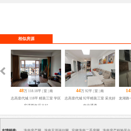
相似房源
48
44
14
万 118.18平 | 室 | 南
万 92平 | 室 | 南
志高壹代城 118平 精装三室 学区
志高壹代城 92平精装三室 采光好
龙湖路一
房满两年采光好
南北通透
友情链接:
淮南房产网
淮南天源评估网
安徽淮南二手房网
淮南房产核验平台