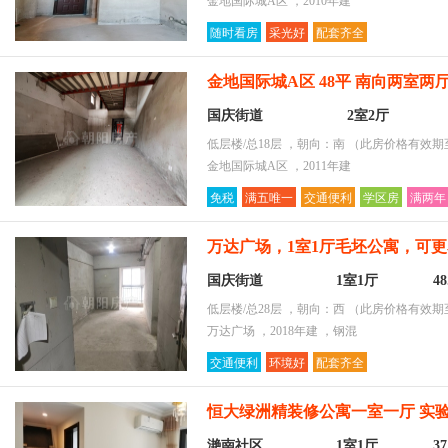
金地国际城A区 ，2010年建
随时看房
采光好
配套齐全
金地国际城A区 48平 南向两室两厅
国庆街道
2室2厅
低层楼/总18层 ，朝向：南
（此房价格有效期至2
金地国际城A区 ，2011年建
免税
满五唯一
交通便利
学区房
满两年
万达广场，1室1厅毛坯公寓，可
国庆街道
1室1厅
4
低层楼/总28层 ，朝向：西
（此房价格有效期至2
万达广场 ，2018年建 ，钢混
交通便利
环境好
配套齐全
恒大绿洲精装修公寓一室一厅 实
滟南社区
1室1厅
3