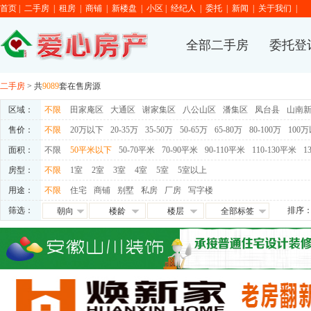
首页
|
二手房
|
租房
|
商铺
|
新楼盘
|
小区
|
经纪人
|
委托
|
新闻
|
关于我们
|
全部二手房
委托登
二手房
> 共
9089
套在售房源
区域：
不限
田家庵区
大通区
谢家集区
八公山区
潘集区
凤台县
山南
售价：
不限
20万以下
20-35万
35-50万
50-65万
65-80万
80-100万
100
面积：
不限
50平米以下
50-70平米
70-90平米
90-110平米
110-130平米
1
房型：
不限
1室
2室
3室
4室
5室
5室以上
用途：
不限
住宅
商铺
别墅
私房
厂房
写字楼
筛选：
排序
朝向
楼龄
楼层
全部标签
朝东
0-5年
高层
免税
朝西
5-10年
中层
满五唯一
朝南
10-15年
低层
交通便利
朝北
15-20年
地下室
学区房
满两年
随时看房
独家房源