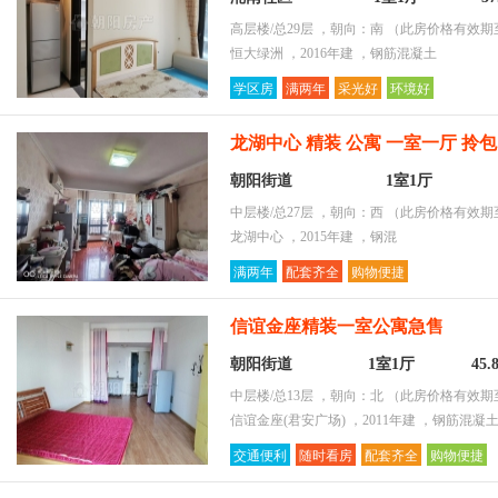
高层楼/总29层 ，朝向：南
（此房价格有效期至2
恒大绿洲 ，2016年建 ，钢筋混凝土
学区房
满两年
采光好
环境好
龙湖中心 精装 公寓 一室一厅 拎
朝阳街道
1室1厅
中层楼/总27层 ，朝向：西
（此房价格有效期至2
龙湖中心 ，2015年建 ，钢混
满两年
配套齐全
购物便捷
信谊金座精装一室公寓急售
朝阳街道
1室1厅
45
中层楼/总13层 ，朝向：北
（此房价格有效期至2
信谊金座(君安广场) ，2011年建 ，钢筋混凝
交通便利
随时看房
配套齐全
购物便捷