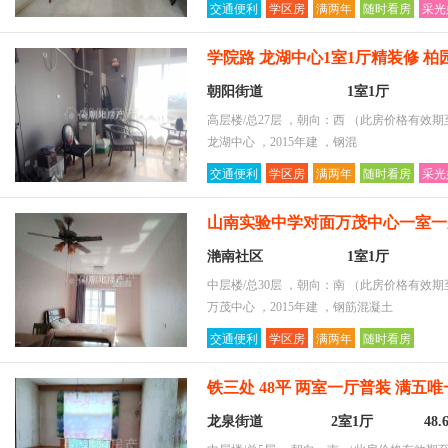
交通便利
学区房
满两年
随时看房
采光
学院路 龙湖中心1室1厅精装修 
朝阳街道
1室1厅
高层楼/总27层 ，朝向：西
（此房价格有效期至2
龙湖中心 ，2015年建 ，钢混
交通便利
学区房
满两年
随时看房
采光
山南实验中学对面万茂中心一室一厅
滟南社区
1室1厅
中层楼/总30层 ，朝向：南
（此房价格有效期至2
万茂中心 ，2015年建 ，钢筋混凝土
交通便利
学区房
满两年
随时看房
铁三处 48平 两室一厅普装 满五唯一
龙泉街道
2室1厅
48