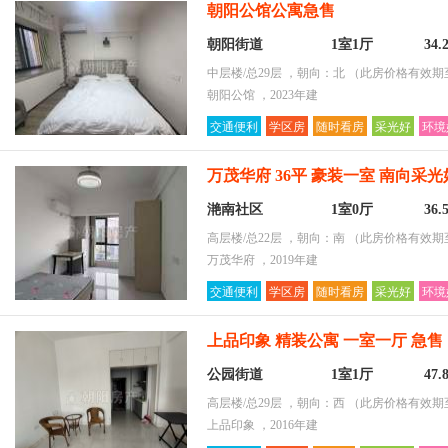
朝阳公馆公寓急售
朝阳街道
1室1厅
34
中层楼/总29层 ，朝向：北
（此房价格有效期至2
朝阳公馆 ，2023年建
交通便利
学区房
随时看房
采光好
环境
万茂华府 36平 豪装一室 南向采
滟南社区
1室0厅
36
高层楼/总22层 ，朝向：南
（此房价格有效期至2
万茂华府 ，2019年建
交通便利
学区房
随时看房
采光好
环境
上品印象 精装公寓 一室一厅 急售
公园街道
1室1厅
47
高层楼/总29层 ，朝向：西
（此房价格有效期至2
上品印象 ，2016年建