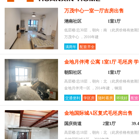
环境好
万茂中心一室一厅吉房出售
采光好
配套齐全
滟南社区
1室1厅
购物便捷
低层楼/总30层 ，朝向：南
（此房价格有效期至2
万茂中心 ，2016年建
满两年
配套齐全
金地月伴湾 公寓 1室1厅 毛坯房 
朝阳社区
1室1厅
高层楼/总18层 ，朝向：北
（此房价格有效期至2
金地月伴湾一区 ，2014年建 ，钢混
交通便利
学区房
随时看房
环境好
配套
金地国际城A区复式毛坯房出售
国庆街道
2室1厅
39
高层楼/总18层 ，朝向：北
（此房价格有效期至2