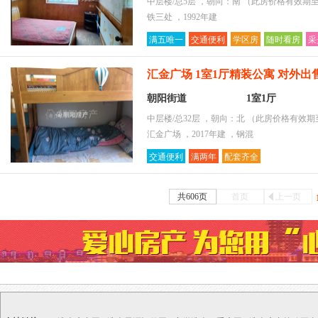
中层楼/总5层 ，朝向：南
（此房价格有效期至2
铁三处 ，1992年建
满五唯一
交通便利
学区房
随时看房
采
汇金广场 1室1厅精装公寓 对外出
朝阳街道
1室1厅
中层楼/总32层 ，朝向：北
（此房价格有效期至2
汇金广场 ，2017年建 ，钢混
交通便利
满两年
配套齐全
共606页
首页
上一页