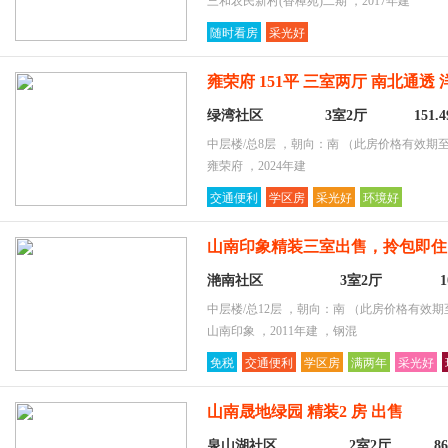
三和农民新村(香樟苑)二期 ，2017年建
随时看房
采光好
雍荣府 151平 三室两厅 南北通透
绿湾社区
3室2厅
151.
中层楼/总8层 ，朝向：南
（此房价格有效期至2
雍荣府 ，2024年建
交通便利
学区房
采光好
环境好
山南印象精装三室出售，拎包即住
滟南社区
3室2厅
中层楼/总12层 ，朝向：南
（此房价格有效期至2
山南印象 ，2011年建 ，钢混
免税
交通便利
学区房
满两年
采光好
山南晟地绿园 精装2 房 出售
泉山湖社区
2室2厅
8