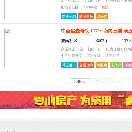
高层楼/总11层 ，朝向：南
（此房价格有效期至2
山南碧桂园 ，2021年建 ，钢混
交通便利
随时看房
采光好
中至信壹号院 117平 南向三居 满
滟南社区
3室2厅
117.
高层楼/总17层 ，朝向：南
（此房价格有效期至2
中至信壹号院 ，2021年建 ，钢筋混凝土
满五唯一
交通便利
学区房
采光好
环境
共499页
首页
上一页