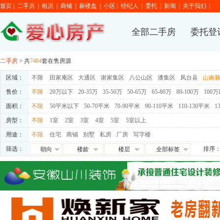
首页
|
二手房
|
租房
|
商铺
|
新楼盘
|
小区
|
经纪人
|
委托
|
新闻
|
关于我们
|
全部二手房
委托登
二手房
> 共
7484
套在售房源
区域：
不限
田家庵区
大通区
谢家集区
八公山区
潘集区
凤台县
山南
售价：
不限
20万以下
20-35万
35-50万
50-65万
65-80万
80-100万
100
面积：
不限
50平米以下
50-70平米
70-90平米
90-110平米
110-130平米
1
房型：
不限
1室
2室
3室
4室
5室
5室以上
用途：
不限
住宅
商铺
别墅
私房
厂房
写字楼
筛选：
排序
朝向
楼龄
楼层
全部标签
朝东
0-5年
高层
免税
朝西
5-10年
中层
满五唯一
朝南
10-15年
低层
交通便利
朝北
15-20年
地下室
学区房
满两年
随时看房
独家房源