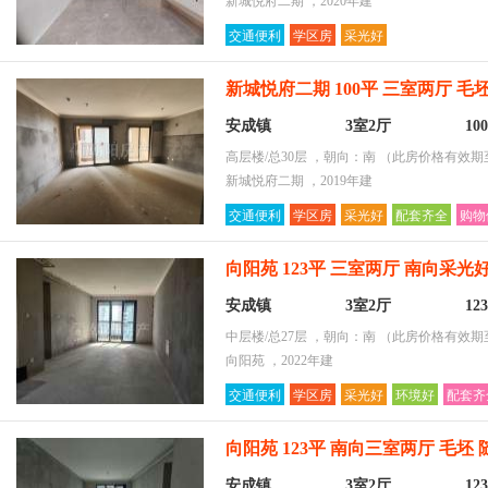
新城悦府二期 ，2020年建
交通便利
学区房
采光好
新城悦府二期 100平 三室两厅 
安成镇
3室2厅
10
高层楼/总30层 ，朝向：南
（此房价格有效期至2
新城悦府二期 ，2019年建
交通便利
学区房
采光好
配套齐全
购物
向阳苑 123平 三室两厅 南向采光
安成镇
3室2厅
12
中层楼/总27层 ，朝向：南
（此房价格有效期至2
向阳苑 ，2022年建
交通便利
学区房
采光好
环境好
配套齐
向阳苑 123平 南向三室两厅 毛坯
安成镇
3室2厅
12