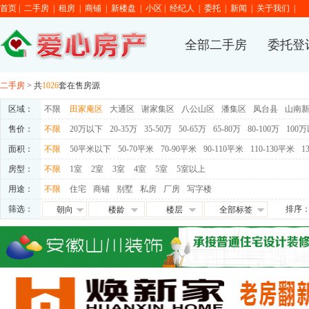
首页
|
二手房
|
租房
|
商铺
|
新楼盘
|
小区
|
经纪人
|
委托
|
新闻
|
关于我们
|
全部二手房
委托登
二手房
> 共
1026
套在售房源
区域：
不限
田家庵区
大通区
谢家集区
八公山区
潘集区
凤台县
山南
售价：
不限
20万以下
20-35万
35-50万
50-65万
65-80万
80-100万
100
面积：
不限
50平米以下
50-70平米
70-90平米
90-110平米
110-130平米
1
房型：
不限
1室
2室
3室
4室
5室
5室以上
用途：
不限
住宅
商铺
别墅
私房
厂房
写字楼
筛选：
排序
朝向
楼龄
楼层
全部标签
朝东
0-5年
高层
免税
朝西
5-10年
中层
满五唯一
朝南
10-15年
低层
交通便利
朝北
15-20年
地下室
学区房
满两年
随时看房
独家房源