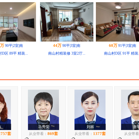
4万
60万
47万
90平|3室|南
91平|3室|南
73平|2室|南
精装修 3室2厅...
南山村D区 91平 精装...
南山村D区精装2室，中楼.
0万
72万
110万
142平|3室|南
125平|3室|南
143平|4室|
D区 142平 南...
南山村D区 3室2厅 简...
南山村D区 143平 精.
荣
刘林
唐军
何勇
869套
1377套
0套
从业带看：
从业带看：
从业带看：