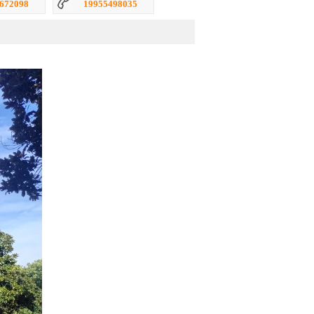
498035
17755488069
李嫚
2517套
：
64397291