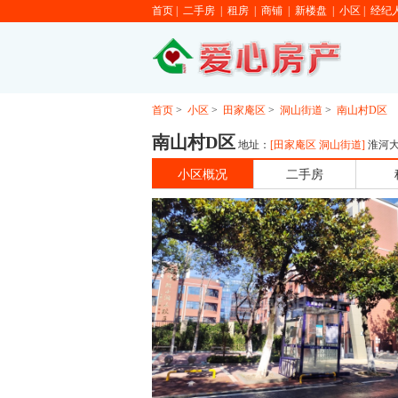
首页
|
二手房
|
租房
|
商铺
|
新楼盘
|
小区
|
经纪
首页
>
小区
>
田家庵区
>
洞山街道
>
南山村D区
南山村D区
地址：
[
田家庵区
洞山街道
]
淮河大
小区概况
二手房