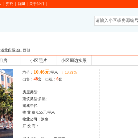
人
|
委托
|
新闻
|
关于我们
|
道北段隧道口西侧
租房
小区照片
小区周边实景
10.46元
均价：
/平米
↓-13.79%
48
6
出售：
套 出租：
套
房屋类型:
建筑类型:多层;
建成年代:
物 业 费:0.55元/平米
物业公司：洞泉
开 发 商：