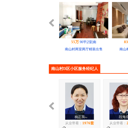
83万
4
90平|2室|南
南山村D区 89平 精装...
南山村
南山村D区小区服务经纪人
70万
10
90平|3室|南
南山村D区 89平 精装...
南山村
段海燕
马秀
2757套
从业带看：
从业带看：