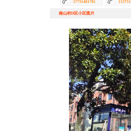
15375156702
193341
南山村D区小区图片
赵秀婵
奚长
2140套
从业带看：
从业带看：
19955498061
177554
吴家霞
李双
4030套
从业带看：
从业带看
18155400231
181554