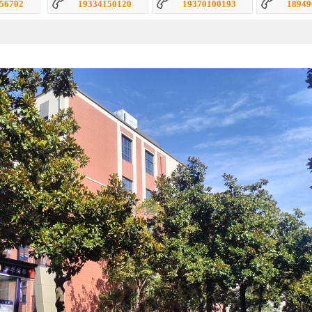
50120
19370100193
18949672098
19955
芹
迟莉
张跃
3122套
4946套
269套
从业带看：
从业带看：
从业带看
30167
18155469925
18075452016
173
康彩玲
杨正英
7套
1511套
1976套
：
从业带看：
从业带看：
87785
18949669161
17755481791