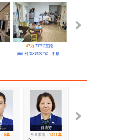
112万
117平|3室|南
..
南山村D区 116平 精...
55万
南
90平|2室|南
..
南山村两室两厅精装出售
芳
李晓艳
1571套
1406套
从业带看：