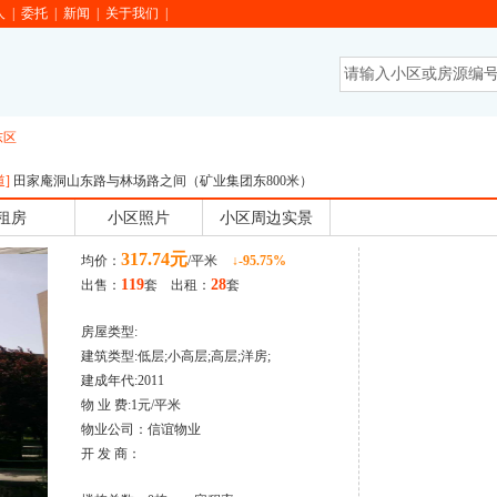
人
|
委托
|
新闻
|
关于我们
|
东区
道
]
田家庵洞山东路与林场路之间（矿业集团东800米）
租房
小区照片
小区周边实景
317.74元
均价：
/平米
↓-95.75%
119
28
出售：
套 出租：
套
房屋类型:
建筑类型:低层;小高层;高层;洋房;
建成年代:2011
物 业 费:1元/平米
物业公司：信谊物业
开 发 商：