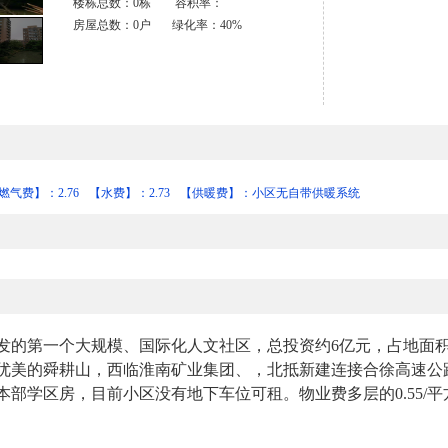
楼栋总数：0栋 容积率：
房屋总数：0户 绿化率：40%
燃气费】：2.76
【水费】：2.73
【供暖费】：小区无自带供暖系统
的第一个大规模、国际化人文社区，总投资约6亿元，占地面积约
优美的舜耕山，西临淮南矿业集团、，北抵新建连接合徐高速公
部学区房，目前小区没有地下车位可租。物业费多层的0.55/平