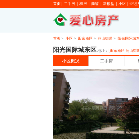
首页
|
二手房
|
租房
|
商铺
|
新楼盘
|
小区
|
经纪
首页
>
小区
>
田家庵区
>
洞山街道
>
阳光国际城
阳光国际城东区
地址：
[
田家庵区
洞山街
小区概况
二手房