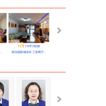
71万
118平|3室|南
..
阳光国际城东区 三室两厅...
60万
91平|3室|南
...
阳光国际城东区 简单装修...