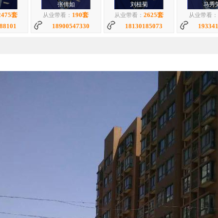
张倩如
刘桂菊
马秀
2475套
190套
2625套
从业带看：
从业带看：
从业带看：
88101
18900547330
18130185073
19334
红
王侠
童丽丽
潘
2503套
1428套
873套
从业带看：
从业带看：
从业带看
33120
18155455398
18949660903
177
利
庞爱红
张书德
3141套
2448套
1264套
从业带看：
从业带看：
82573
17755422996
19370147927