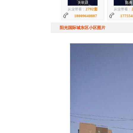
关翠娟
陈勇
2792套
从业带看：
从业带看：
18009640887
177554
阳光国际城东区小区图片
迟莉
孙丽
4946套
从业带看：
从业带看：
18155469925
177554
褚金环
董术
1571套
从业带看：
从业带看：
17755488081
180554