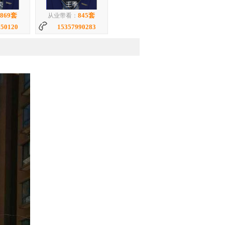
荣
王季
869套
845套
从业带看：
150120
15357990283
艳平
1896套
：
55460326