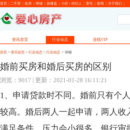
首页
|
二手房
|
租房
|
商铺
|
新楼盘
|
小区
|
经纪人
|
委托
|
新闻
|
关于我们
|
资讯首页
行业动态
连线VIP
首页
>
资讯首页
>
行业动态
>
行业动态
> 详细
婚前买房和婚后买房的区别
浏览：9017 | 更新：2021-01-28 16:11:21
1、申请贷款时不同。婚前只有个
较高。婚后两人一起申请，两人收
满足条件，压力会小很多，银行审