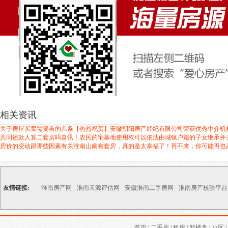
相关资讯
关于房屋买卖需要看的几条
【热烈祝贺】安徽朝阳房产经纪有限公司荣获优秀中介机
共同还款人算二套房吗
喜讯！农民的宅基地使用权可以依法由城镇户籍的子女继承并
房价的变动跟哪些因素有关
淮南山南有套房，真的是太幸福了！再不来，你可能再也
友情链接:
淮南房产网
淮南天源评估网
安徽淮南二手房网
淮南房产核验平台
首页
|
二手房
|
租房
|
新楼盘
|
小区
|